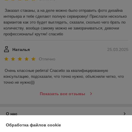
Заказал стаканы, а на деле можно было отправить фото дизайна 
интерьера и тебе сделают полную сервировку! Прислали несколько 
вариантов как это будет выглядеть, сказали, сколько чего брать по 
количеству. вообще самому можно не заморачиваться, девочки 
профессионалы! крутяк! спасибо
Наталья
25.03.2025
Отлично
Очень классные ребята! Спасибо за квалифицированную 
консультацию, подсказали, что точно нужно, объяснили четко, что 
точно не нужно)))
Показать все отзывы
О нас
Обработка файлов cookie
Контакты