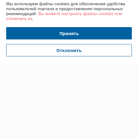
Мы используем файлы cookies для обеспечения удобства
пользователей портала и предоставления персональных
Доставка и оплата
рекомендаций.
Вы можете настроить файлы cookies или
отключить их.
График работы
Принять
Полная версия сайта
Отклонить
Политика обработки cookies
Сайт создан на платформе Deal.by
Информация для покупателя
Юридическое лицо:
ООО «ГастробизнесГрупп»
220089, Республика Беларусь, город Минск, проспект Дзержинского,
дом 11, помещение 844, офис 1
Регистрационный номер ЕГР: 193067148