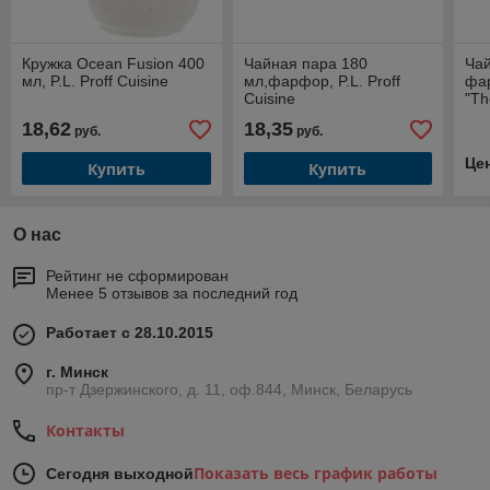
Кружка Ocean Fusion 400
Чайная пара 180
Чай
мл, P.L. Proff Cuisine
мл,фарфор, P.L. Proff
фа
Cuisine
"Th
18,62
18,35
руб.
руб.
Це
Купить
Купить
О нас
Рейтинг не сформирован
Менее 5 отзывов за последний год
Работает с 28.10.2015
г. Минск
пр-т Дзержинского, д. 11, оф.844, Минск, Беларусь
Контакты
Показать весь график работы
Сегодня выходной