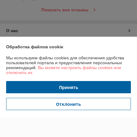
Показать все отзывы
О нас
Контакты
Обработка файлов cookie
Мы используем файлы cookies для обеспечения удобства
Доставка и оплата
пользователей портала и предоставления персональных
рекомендаций.
Вы можете настроить файлы cookies или
отключить их.
График работы
Принять
Полная версия сайта
Политика обработки cookies
Отклонить
Сайт создан на платформе Deal.by