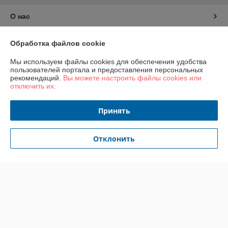
О нас
Контакты
Обработка файлов cookie
Мы используем файлы cookies для обеспечения удобства
Доставка и оплата
пользователей портала и предоставления персональных
рекомендаций.
Вы можете настроить файлы cookies или
отключить их.
График работы
Принять
Полная версия сайта
Политика обработки cookies
Отклонить
Сайт создан на платформе Deal.by
Информация для покупателя