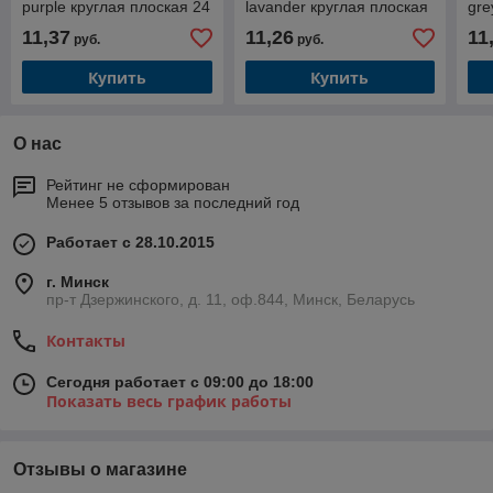
purple круглая плоская 24
lavander круглая плоская
gre
см (фиолетовый цвет)
24 см, сиреневый цвет
см,
11,37
11,26
11
руб.
руб.
Купить
Купить
О нас
Рейтинг не сформирован
Менее 5 отзывов за последний год
Работает с 28.10.2015
г. Минск
пр-т Дзержинского, д. 11, оф.844, Минск, Беларусь
Контакты
Сегодня работает с 09:00 до 18:00
Показать весь график работы
Отзывы о магазине