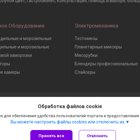
голубой цвет, Гастробизнес, Консультация, помощь в выборе, больш
ное Оборудование
Электромеханика
дильные и морозильные
Тестомесы
дильные и морозильные
Планетарные миксеры
вой заморозки
Мясорубки
торы
Блендеры профессиональные
е камеры
Слайсеры
Сайт создан на платформе Deal.by
Политика обработки файлов cookies
Обработка файлов cookie
Гастробизнес |
Пожаловаться на контент
Select Language
▼
s для обеспечения удобства пользователей портала и предоставления
Вы можете настроить файлы cookies или отключить их.
Принять все
Отклонить