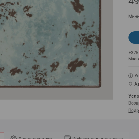
49
Мини
+375
Мног
Ус
Ад
воз
Подр
Характеристики
Информация для заказа