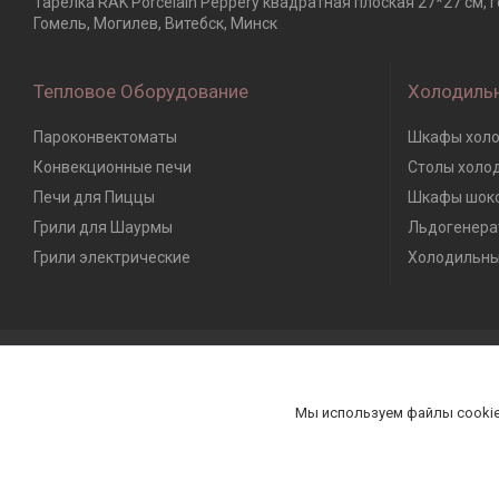
Тарелка RAK Porcelain Peppery квадратная плоская 27*27 см, 
Гомель, Могилев, Витебск, Минск
Тепловое Оборудование
Холодиль
Пароконвектоматы
Шкафы холо
Конвекционные печи
Столы холо
Печи для Пиццы
Шкафы шоко
Грили для Шаурмы
Льдогенера
Грили электрические
Холодильны
Мы используем файлы cookie