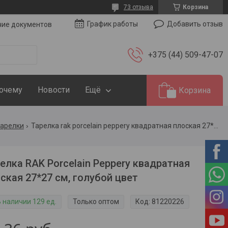
73 отзыва
Корзина
Добавить отзыв
График работы
чие документов
+375 (44) 509-47-07
Почему
Новости
Ещё
Корзина
тарелки
Тарелка rak porcelain peppery квадратная плоская 27*27 см, голубой цвет
елка RAK Porcelain Peppery квадратная
ская 27*27 см, голубой цвет
В наличии 129 ед.
Только оптом
Код:
81220226