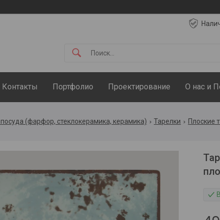
Нали
Контакты
Портфолио
Проектирование
О нас и 
посуда (фарфор, стеклокерамика, керамика)
Тарелки
Плоские 
Тар
пло