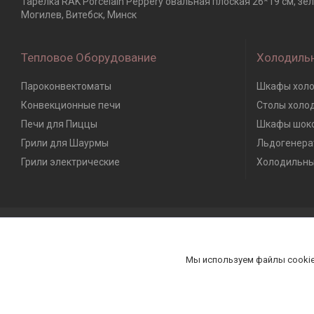
Тарелка RAK Porcelain Peppery овальная плоская 26*19 см, зе
Могилев, Витебск, Минск
Тепловое Оборудование
Холодиль
Пароконвектоматы
Шкафы холо
Конвекционные печи
Столы холо
Печи для Пиццы
Шкафы шоко
Грили для Шаурмы
Льдогенера
Грили электрические
Холодильны
Мы используем файлы cookie