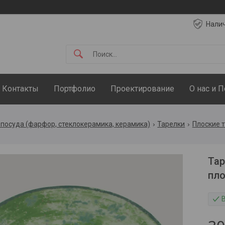
Нали
Контакты
Портфолио
Проектирование
О нас и 
посуда (фарфор, стеклокерамика, керамика)
Тарелки
Плоские 
Тар
пло