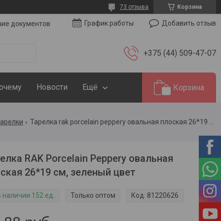
73 отзыва
Корзина
Добавить отзыв
График работы
чие документов
+375 (44) 509-47-07
Почему
Новости
Ещё
Корзина
тарелки
Тарелка rak porcelain peppery овальная плоская 26*19 см, зеленый цвет
елка RAK Porcelain Peppery овальная
ская 26*19 см, зеленый цвет
В наличии 152 ед.
Только оптом
Код:
81220626