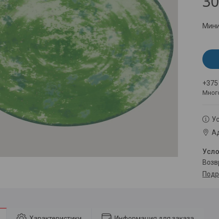
30
Мини
+375
Мног
Ус
Ад
воз
Подр
Характеристики
Информация для заказа