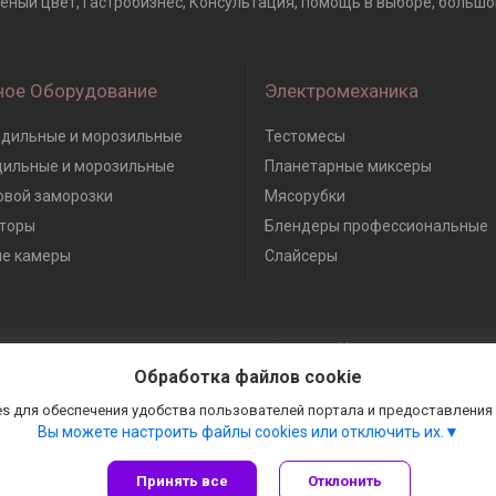
леный цвет, Гастробизнес, Консультация, помощь в выборе, большой
ное Оборудование
Электромеханика
дильные и морозильные
Тестомесы
дильные и морозильные
Планетарные миксеры
вой заморозки
Мясорубки
торы
Блендеры профессиональные
е камеры
Слайсеры
Сайт создан на платформе Deal.by
Политика обработки файлов cookies
Обработка файлов cookie
Гастробизнес |
Пожаловаться на контент
Select Language
▼
s для обеспечения удобства пользователей портала и предоставления
Вы можете настроить файлы cookies или отключить их.
Принять все
Отклонить