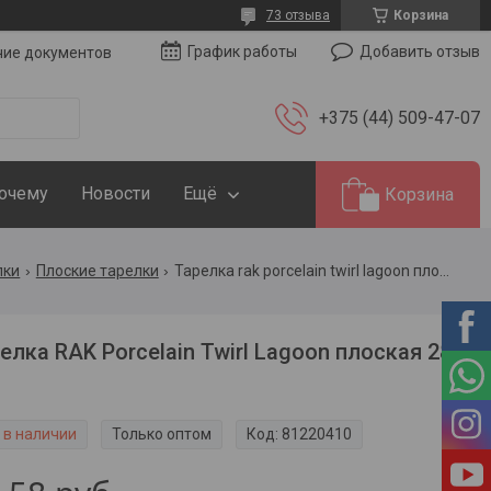
73 отзыва
Корзина
Добавить отзыв
График работы
чие документов
+375 (44) 509-47-07
Почему
Новости
Ещё
Корзина
лки
Плоские тарелки
Тарелка rak porcelain twirl lagoon плоская 28 см
елка RAK Porcelain Twirl Lagoon плоская 28
 в наличии
Только оптом
Код:
81220410