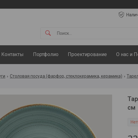
Нали
Контакты
Портфолио
Проектирование
О нас и 
уги
Столовая посуда (фарфор, стеклокерамика, керамика)
Таре
Тар
см
Нет