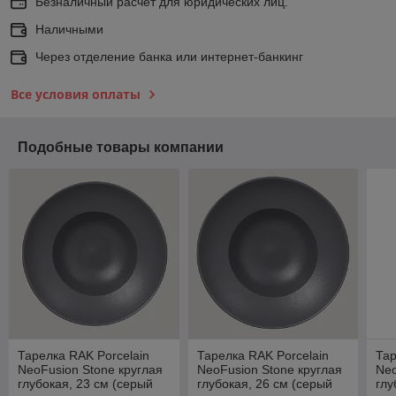
Безналичный расчет для юридических лиц.
Наличными
Через отделение банка или интернет-банкинг
Все условия оплаты
Подобные товары компании
Тарелка RAK Porcelain
Тарелка RAK Porcelain
Тар
NeoFusion Stone круглая
NeoFusion Stone круглая
Neo
глубокая, 23 см (серый
глубокая, 26 см (серый
глу