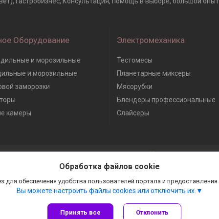
вет), Гастробизнес, Консультация, помощь в выборе, большой опыт 
ное Оборудование
Электромеханика
дильные и морозильные
Тестомесы
дильные и морозильные
Планетарные миксеры
вой заморозки
Мясорубки
торы
Блендеры профессиональные
е камеры
Слайсеры
Сайт создан на платформе Deal.by
Политика обработки файлов cookies
Обработка файлов cookie
Гастробизнес |
Пожаловаться на контент
Select Language
▼
s для обеспечения удобства пользователей портала и предоставления
Вы можете настроить файлы cookies или отключить их.
Принять все
Отклонить