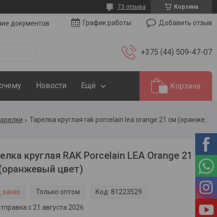
73 отзыва
Корзина
Добавить отзыв
График работы
чие документов
+375 (44) 509-47-07
Почему
Новости
Ещё
Корзина
тарелки
Тарелка круглая rak porcelain lea orange 21 см (оранжевый цвет)
елка круглая RAK Porcelain LEA Orange 21
(оранжевый цвет)
 заказ
Только оптом
Код:
81223529
тправка с 21 августа 2026