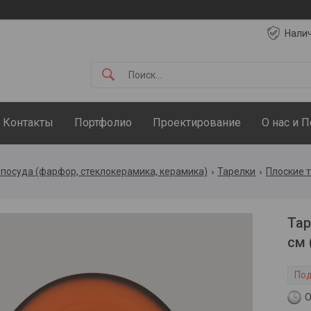
Нали
Контакты
Портфолио
Проектирование
О нас и 
посуда (фарфор, стеклокерамика, керамика)
Тарелки
Плоские 
Тар
см 
Под
О