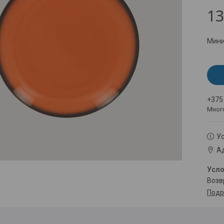
13
Мини
+375
Мног
Ус
Ад
воз
Подр