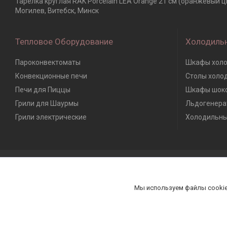
Тарелка круглая RAK Porcelain LEA Orange 21 см (оранжевый ц
Могилев, Витебск, Минск
Тепловое Оборудование
Холодиль
Пароконвектоматы
Шкафы холо
Конвекционные печи
Столы холо
Печи для Пиццы
Шкафы шоко
Грили для Шаурмы
Льдогенера
Грили электрические
Холодильны
Мы используем файлы cookie