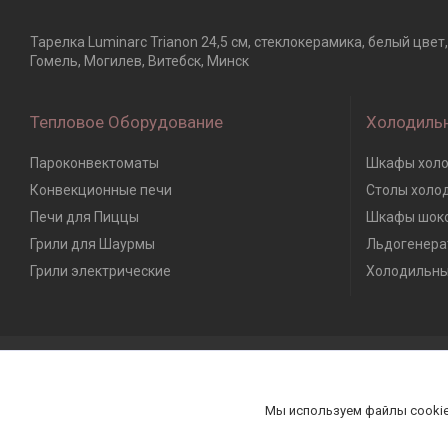
Тарелка Luminarc Trianon 24,5 см, стеклокерамика, белый цве
Гомель, Могилев, Витебск, Минск
Тепловое Оборудование
Холодиль
Пароконвектоматы
Шкафы холо
Конвекционные печи
Столы холо
Печи для Пиццы
Шкафы шоко
Грили для Шаурмы
Льдогенера
Грили электрические
Холодильны
Мы используем файлы cookie