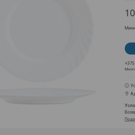
10
Мини
+375
Мног
Ус
Ад
воз
Подр