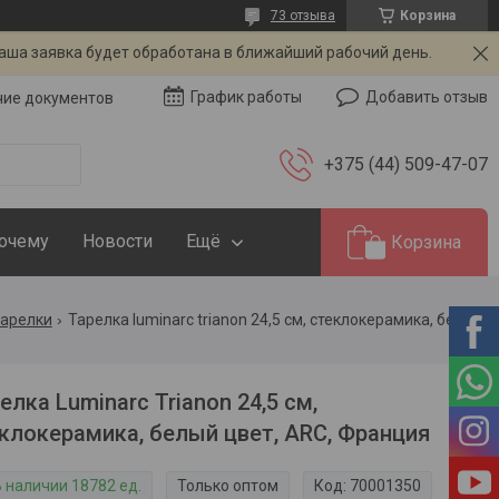
73 отзыва
Корзина
Ваша заявка будет обработана в ближайший рабочий день.
Добавить отзыв
График работы
чие документов
+375 (44) 509-47-07
Почему
Новости
Ещё
Корзина
тарелки
Тарелка luminarc trianon 24,5 см, стеклокерамика, белый цвет, arc, франция
елка Luminarc Trianon 24,5 см,
клокерамика, белый цвет, ARC, Франция
В наличии 18782 ед.
Только оптом
Код:
70001350