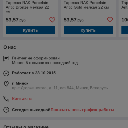
Тарелка RAK Porcelain
Тарелка RAK Porcelain
Тар
Antic Bronze мелкая 22
Antic Gold мелкая 22 см
Ant
см
53,57
53,57
10
руб.
руб.
Купить
Купить
О нас
Рейтинг не сформирован
Менее 5 отзывов за последний год
Работает с 28.10.2015
г. Минск
пр-т Дзержинского, д. 11, оф.844, Минск, Беларусь
Контакты
Показать весь график работы
Сегодня выходной
Отзывы о магазине