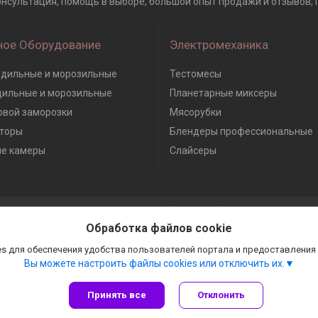
Консультация, помощь в выборе, большой опыт продажи и отзывов, Г
ное Оборудование
Электромеханика
дильные и морозильные
Тестомесы
дильные и морозильные
Планетарные миксеры
вой заморозки
Мясорубки
торы
Блендеры профессиональные
е камеры
Слайсеры
Сайт создан на платформе Deal.by
Политика обработки файлов cookies
Обработка файлов cookie
Гастробизнес |
Пожаловаться на контент
Select Language
▼
s для обеспечения удобства пользователей портала и предоставления
Вы можете настроить файлы cookies или отключить их.
Принять все
Отклонить