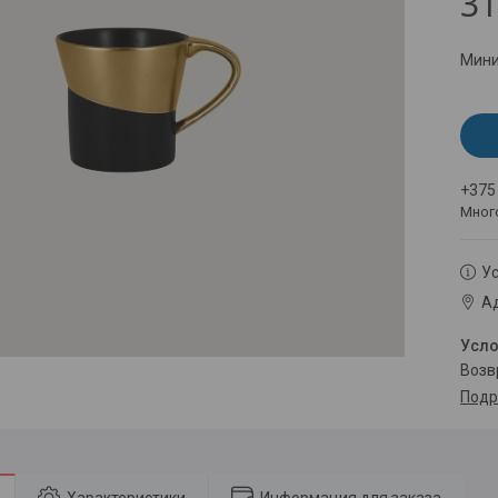
31
Мини
+375
Мног
Ус
Ад
воз
Подр