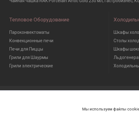
Чайная чашка RAK Porcelain Antic Gold 230 мл, Гастробизнес, 
Тепловое Оборудование
Холодиль
Пароконвектоматы
Шкафы холо
Конвекционные печи
Столы холо
Печи для Пиццы
Шкафы шоко
Грили для Шаурмы
Льдогенера
Грили электрические
Холодильны
Мы используем файлы cookie