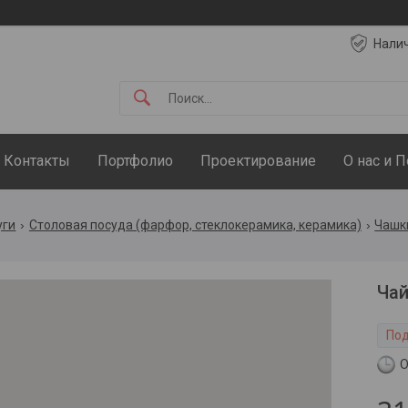
Нали
Контакты
Портфолио
Проектирование
О нас и 
уги
Столовая посуда (фарфор, стеклокерамика, керамика)
Чашк
Чай
Под
О