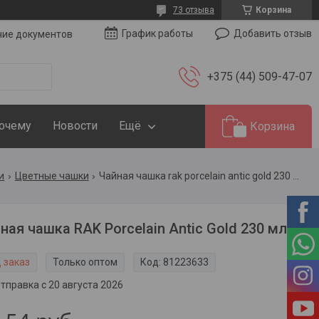
73 отзыва
Корзина
Добавить отзыв
График работы
чие документов
+375 (44) 509-47-07
Почему
Новости
Ещё
Корзина
и
Цветные чашки
Чайная чашка rak porcelain antic gold 230 мл
ная чашка RAK Porcelain Antic Gold 230 мл
 заказ
Только оптом
Код:
81223633
тправка с 20 августа 2026