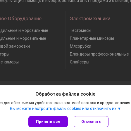
нсультация, помощь в выборе, большой опыт продажи и отзывов, Га
ное Оборудование
Электромеханика
дильные и морозильные
Тестомесы
дильные и морозильные
Планетарные миксеры
вой заморозки
Мясорубки
торы
Блендеры профессиональные
е камеры
Слайсеры
Сайт создан на платформе Deal.by
Политика обработки файлов cookies
Обработка файлов cookie
Гастробизнес |
Пожаловаться на контент
Select Language
▼
s для обеспечения удобства пользователей портала и предоставления
Вы можете настроить файлы cookies или отключить их.
Принять все
Отклонить