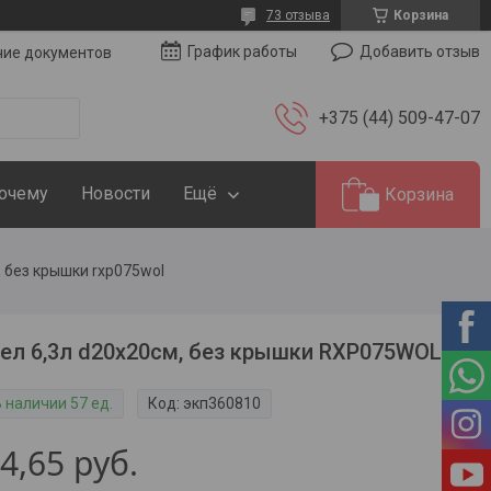
73 отзыва
Корзина
Добавить отзыв
График работы
чие документов
+375 (44) 509-47-07
Почему
Новости
Ещё
Корзина
, без крышки rxp075wol
ел 6,3л d20х20см, без крышки RXP075WOL
 наличии 57 ед.
Код:
экп360810
4,65
руб.