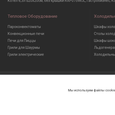
Котел 6,3л d20х20см, без крышки RXP075WOL, Гастробизнес, Ко
Тепловое Оборудование
Холодиль
Пароконвектоматы
Шкафы холо
Конвекционные печи
Столы холо
Печи для Пиццы
Шкафы шоко
Грили для Шаурмы
Льдогенера
Грили электрические
Холодильны
Мы используем файлы cookie