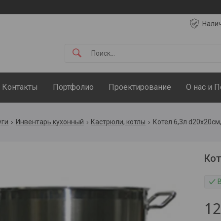
Нали
Контакты
Портфолио
Проектирование
О нас и 
уги
Инвентарь кухонный
Кастрюли, котлы
Котел 6,3л d20х20см
Кот
В
12