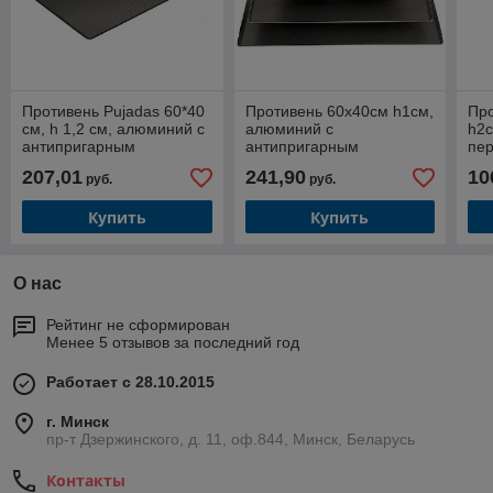
Противень Pujadas 60*40
Противень 60х40см h1см,
Про
см, h 1,2 см, алюминий с
алюминий с
h2с
антипригарным
антипригарным
пе
покрытием, Испания
покрытием 8161.60
ал
207,01
241,90
10
руб.
руб.
Купить
Купить
О нас
Рейтинг не сформирован
Менее 5 отзывов за последний год
Работает с 28.10.2015
г. Минск
пр-т Дзержинского, д. 11, оф.844, Минск, Беларусь
Контакты