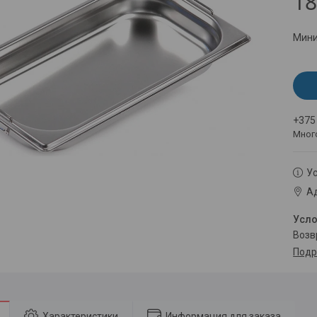
18
Мини
+375
Мног
Ус
Ад
воз
Подр
Характеристики
Информация для заказа