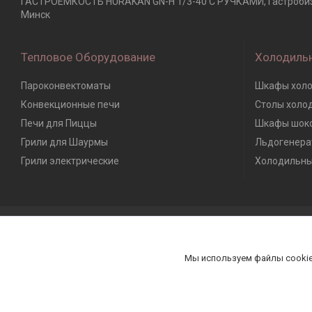
ГАСТРОЕМКОСТЬ HURAKAN GN-H 1/3-40 С РУЧКАМИ, Гастробизнес
Минск
Тепловое Оборудование
Холодиль
Пароконвектоматы
Шкафы холо
Конвекционные печи
Столы холо
Печи для Пиццы
Шкафы шоко
Грили для Шаурмы
Льдогенера
Грили электрические
Холодильны
Мы используем файлы cookie