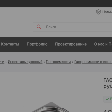
Нали
Контакты
Портфолио
Проектирование
О нас и 
уги
Инвентарь кухонный
Гастроемкости
Гастроемкости сплош
ГА
РУ
В