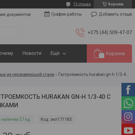
73 отзыва
Корзина
Добавить отзыв
График работы
чие документов
+375 (44) 509-47-07
Почему
Новости
Ещё
Корзина
ные из нержавеющей стали
Гастроемкость hurakan gn-h 1/3-40 с ручками
СТРОЕМКОСТЬ HURAKAN GN-H 1/3-40 С
ЧКАМИ
 наличии 27 ед.
Код:
экп171183