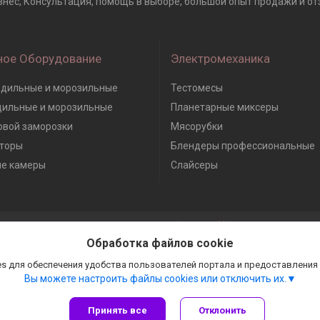
, Консультация, помощь в выборе, большой опыт продажи и отзыво
ное Оборудование
Электромеханика
дильные и морозильные
Тестомесы
дильные и морозильные
Планетарные миксеры
вой заморозки
Мясорубки
торы
Блендеры профессиональные
е камеры
Слайсеры
Сайт создан на платформе Deal.by
Политика обработки файлов cookies
Обработка файлов cookie
Гастробизнес |
Пожаловаться на контент
Select Language
▼
s для обеспечения удобства пользователей портала и предоставления
Вы можете настроить файлы cookies или отключить их.
Принять все
Отклонить