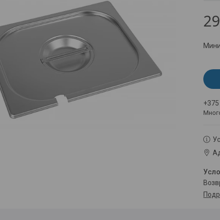
29
Мини
+375
Мног
Ус
Ад
воз
Подр