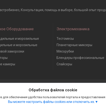
обизнес, Консультация, помощь в выборе, большой опыт продажи 
ное Оборудование
Электромеханика
дильные и морозильные
Тестомесы
дильные и морозильные
Планетарные миксеры
вой заморозки
Мясорубки
торы
Блендеры профессиональные
е камеры
Слайсеры
Сайт создан на платформе Deal.by
Политика обработки файлов cookies
Обработка файлов cookie
Гастробизнес |
Пожаловаться на контент
Select Language
▼
s для обеспечения удобства пользователей портала и предоставления
Вы можете настроить файлы cookies или отключить их.