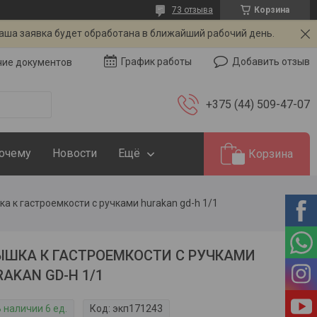
73 отзыва
Корзина
Ваша заявка будет обработана в ближайший рабочий день.
Добавить отзыв
График работы
чие документов
+375 (44) 509-47-07
Почему
Новости
Ещё
Корзина
а к гастроемкости с ручками hurakan gd-h 1/1
ЫШКА К ГАСТРОЕМКОСТИ С РУЧКАМИ
AKAN GD-H 1/1
 наличии 6 ед.
Код:
экп171243