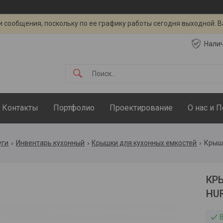
 сообщения, поскольку по ее графику работы сегодня выходной. 
Нали
Контакты
Портфолио
Проектирование
О нас и 
уги
Инвентарь кухонный
Крышки для кухонных емкостей
Крышк
КР
HUR
В