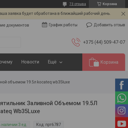
73 отзыва
Корзина
Ваша заявка будет обработана в ближайший рабочий день.
Добавить отзыв
График работы
чие документов
+375 (44) 509-47-07
Почему
Новости
Ещё
Корзина
ной объемом 19.5л kocateq wb35luxe
ятильник Заливной Объемом 19.5Л
ateq Wb35Luxe
 наличии 3 ед.
Код:
прт6787