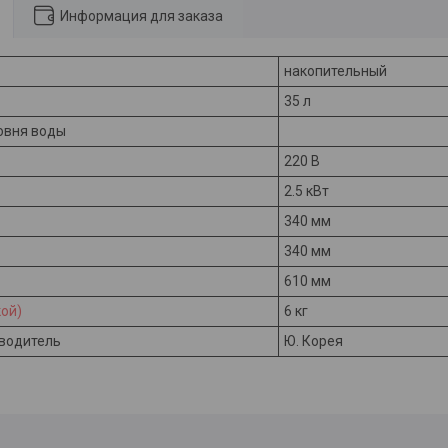
Информация для заказа
накопительный
35 л
овня воды
220 В
2.5 кВт
340 мм
340 мм
610 мм
ой)
6 кг
водитель
Ю. Корея