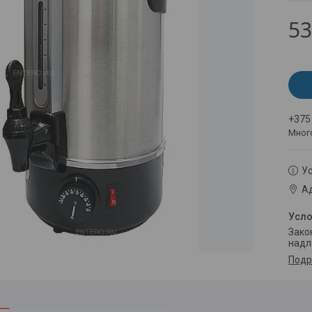
53
+375
Мног
Ус
Ад
Законом не предусмотрен возврат и обмен данного товара
надл
Подр