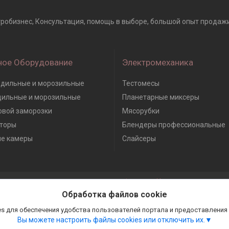
обизнес, Консультация, помощь в выборе, большой опыт продажи и 
ное Оборудование
Электромеханика
дильные и морозильные
Тестомесы
дильные и морозильные
Планетарные миксеры
вой заморозки
Мясорубки
торы
Блендеры профессиональные
е камеры
Слайсеры
Сайт создан на платформе Deal.by
Политика обработки файлов cookies
Обработка файлов cookie
Гастробизнес |
Пожаловаться на контент
Select Language
▼
s для обеспечения удобства пользователей портала и предоставления
Вы можете настроить файлы cookies или отключить их.