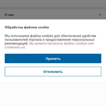
О нас
Контакты
Обработка файлов cookie
Мы используем файлы cookies для обеспечения удобства
Доставка и оплата
пользователей портала и предоставления персональных
рекомендаций.
Вы можете настроить файлы cookies или
отключить их.
График работы
Принять
Полная версия сайта
Политика обработки cookies
Отклонить
Сайт создан на платформе Deal.by