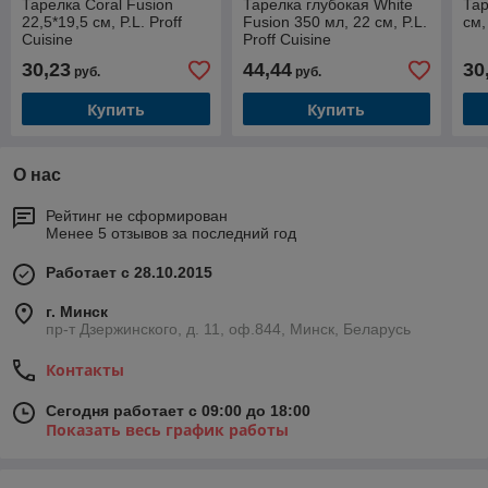
Тарелка Coral Fusion
Тарелка глубокая White
Тар
22,5*19,5 см, P.L. Proff
Fusion 350 мл, 22 см, P.L.
см,
Cuisine
Proff Cuisine
30,23
44,44
30
руб.
руб.
Купить
Купить
О нас
Рейтинг не сформирован
Менее 5 отзывов за последний год
Работает с 28.10.2015
г. Минск
пр-т Дзержинского, д. 11, оф.844, Минск, Беларусь
Контакты
Сегодня работает с 09:00 до 18:00
Показать весь график работы