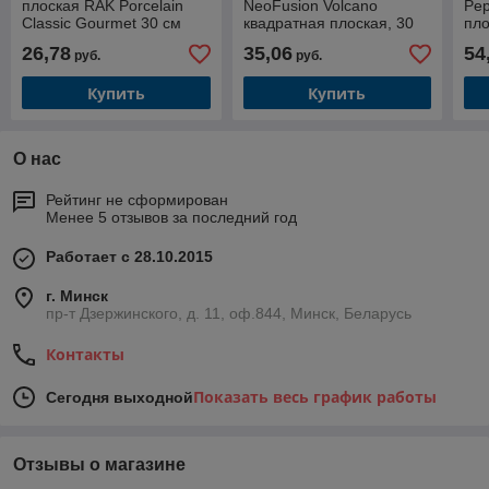
плоская RAK Porcelain
NeoFusion Volcano
Pep
Classic Gourmet 30 см
квадратная плоская, 30
пло
см (черный цвет)
кра
26,78
35,06
54
руб.
руб.
Купить
Купить
О нас
Рейтинг не сформирован
Менее 5 отзывов за последний год
Работает с 28.10.2015
г. Минск
пр-т Дзержинского, д. 11, оф.844, Минск, Беларусь
Контакты
Показать весь график работы
Сегодня выходной
Отзывы о магазине