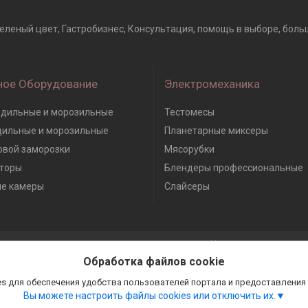
зеленый цвет, Гастробизнес, Консультация, помощь в выборе, больш
ное Оборудование
Электромеханика
дильные и морозильные
Тестомесы
дильные и морозильные
Планетарные миксеры
вой заморозки
Мясорубки
торы
Блендеры профессиональные
е камеры
Слайсеры
Сайт создан на платформе Deal.by
Политика обработки файлов cookies
Обработка файлов cookie
Гастробизнес |
Пожаловаться на контент
Select Language
▼
s для обеспечения удобства пользователей портала и предоставления
Вы можете настроить файлы cookies или отключить их.