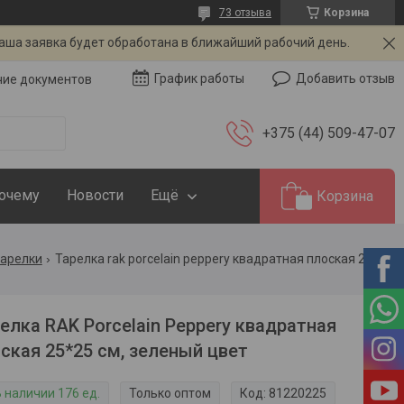
73 отзыва
Корзина
Ваша заявка будет обработана в ближайший рабочий день.
Добавить отзыв
График работы
чие документов
+375 (44) 509-47-07
Почему
Новости
Ещё
Корзина
тарелки
Тарелка rak porcelain peppery квадратная плоская 25*25 см, зеленый цвет
елка RAK Porcelain Peppery квадратная
ская 25*25 см, зеленый цвет
В наличии 176 ед.
Только оптом
Код:
81220225