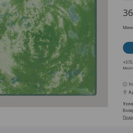
36
Мини
+375
Мног
Ус
Ад
воз
Подр