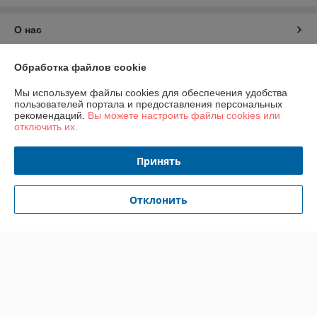
О нас
Контакты
Обработка файлов cookie
Мы используем файлы cookies для обеспечения удобства
Доставка и оплата
пользователей портала и предоставления персональных
рекомендаций.
Вы можете настроить файлы cookies или
отключить их.
График работы
Принять
Полная версия сайта
Политика обработки cookies
Отклонить
Сайт создан на платформе Deal.by