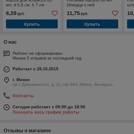
Mazza для эспрессо 85
Porcelain Karbon 80 мл
Por
мл, d 5,6 см, h 7 см
(блюдце к ней
шта
KRCLSA13)
цве
6,29
11,75
10
руб.
руб.
Купить
Купить
О нас
Рейтинг не сформирован
Менее 5 отзывов за последний год
Работает с 28.10.2015
г. Минск
пр-т Дзержинского, д. 11, оф.844, Минск, Беларусь
Контакты
Сегодня работает с 09:00 до 18:00
Показать весь график работы
Отзывы о магазине