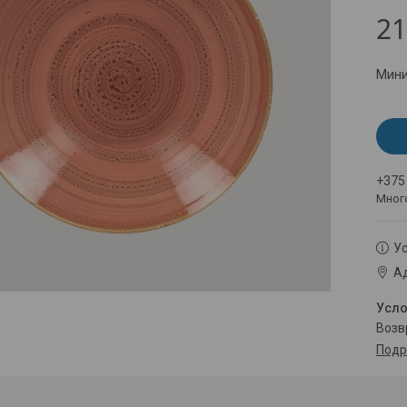
21
Мини
+375
Мног
Ус
Ад
воз
Подр