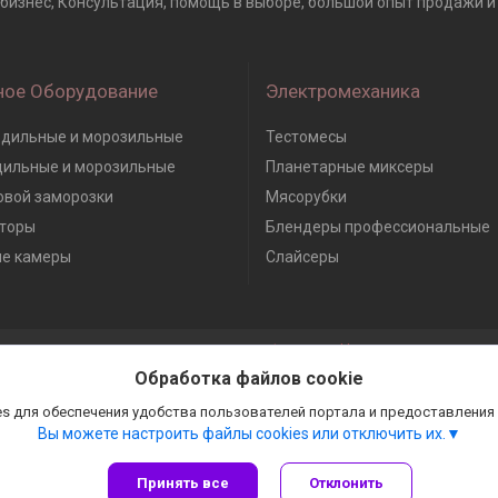
тробизнес, Консультация, помощь в выборе, большой опыт продажи и 
ное Оборудование
Электромеханика
дильные и морозильные
Тестомесы
дильные и морозильные
Планетарные миксеры
вой заморозки
Мясорубки
торы
Блендеры профессиональные
е камеры
Слайсеры
Сайт создан на платформе Deal.by
Политика обработки файлов cookies
Обработка файлов cookie
Гастробизнес |
Пожаловаться на контент
Select Language
▼
s для обеспечения удобства пользователей портала и предоставления
Вы можете настроить файлы cookies или отключить их.
Принять все
Отклонить