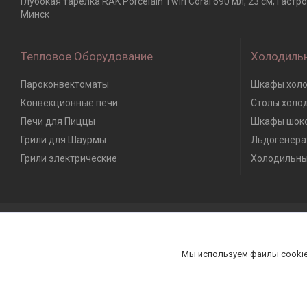
Глубокая тарелка RAK Porcelain Twirl Coral 690 мл, 23 см, Гас
Минск
Тепловое Оборудование
Холодиль
Пароконвектоматы
Шкафы холо
Конвекционные печи
Столы холо
Печи для Пиццы
Шкафы шоко
Грили для Шаурмы
Льдогенера
Грили электрические
Холодильны
Мы используем файлы cookie