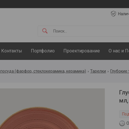
Нали
Контакты
Портфолио
Проектирование
О нас и 
посуда (фарфор, стеклокерамика, керамика)
Тарелки
Глубокие 
Глу
мл,
Под
О