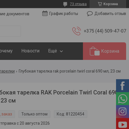
73 отзыва
Корзина
Добавить отзыв
График работы
чие документов
+375 (44) 509-47-07
Почему
Новости
Ещё
Корзина
тарелки
Глубокая тарелка rak porcelain twirl coral 690 мл, 23 см
бокая тарелка RAK Porcelain Twirl Coral 690
 23 см
 заказ
Только оптом
Код:
81220454
тправка с 20 августа 2026