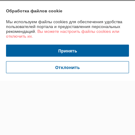
Контакты
Обработка файлов cookie
Мы используем файлы cookies для обеспечения удобства
Доставка и оплата
пользователей портала и предоставления персональных
рекомендаций.
Вы можете настроить файлы cookies или
отключить их.
График работы
Принять
Полная версия сайта
Политика обработки cookies
Отклонить
Сайт создан на платформе Deal.by
Информация для покупателя
Юридическое лицо:
ООО «ГастробизнесГрупп»
220089, Республика Беларусь, город Минск, проспект Дзержинского,