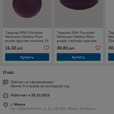
Тарелка RAK Porcelain
Тарелка RAK Porcelain
Тар
Neofusion Mellow Plum
Neofusion Mellow Plum
Neo
purple круглая плоская 24
purple глубокая круглая,
Che
см (фиолетовый цвет)
26 см, 1200 мл
кру
11,32
30,81
30
руб.
руб.
(фиолетовый цвет
(ко
Купить
Купить
О нас
Рейтинг не сформирован
Менее 5 отзывов за последний год
Работает с 28.10.2015
г. Минск
пр-т Дзержинского, д. 11, оф.844, Минск, Беларусь