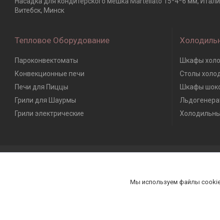
Насадка для кондитерского мешка Martellato 15*4*6 мм, Итали
Витебск, Минск
Тепловое Оборудование
Холодиль
Пароконвектоматы
Шкафы холо
Конвекционные печи
Столы холо
Печи для Пиццы
Шкафы шоко
Грили для Шаурмы
Льдогенера
Грили электрические
Холодильны
Мы используем файлы cookie