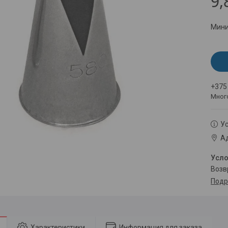
9,
Мини
+375
Мног
Ус
Ад
воз
Подр
Характеристики
Информация для заказа