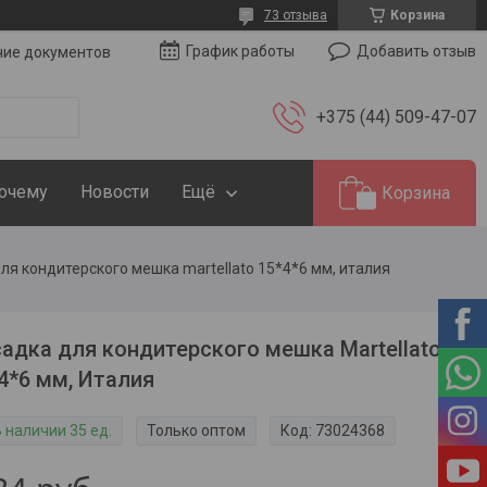
73 отзыва
Корзина
Добавить отзыв
График работы
чие документов
+375 (44) 509-47-07
Почему
Новости
Ещё
Корзина
ля кондитерского мешка martellato 15*4*6 мм, италия
адка для кондитерского мешка Martellato
4*6 мм, Италия
 наличии 35 ед.
Только оптом
Код:
73024368