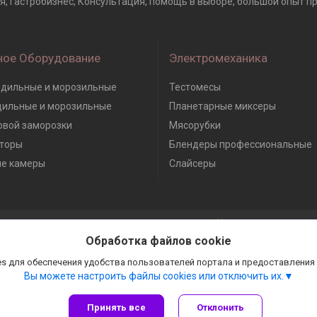
я, Гастробизнес, Консультация, помощь в выборе, большой опыт про
ное Оборудование
Электромеханика
дильные и морозильные
Тестомесы
дильные и морозильные
Планетарные миксеры
вой заморозки
Мясорубки
торы
Блендеры профессиональные
е камеры
Слайсеры
Сайт создан на платформе Deal.by
Политика обработки файлов cookies
Обработка файлов cookie
Гастробизнес |
Пожаловаться на контент
Select Language
▼
s для обеспечения удобства пользователей портала и предоставления
Вы можете настроить файлы cookies или отключить их.
Принять все
Отклонить