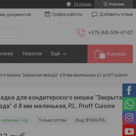
73 отзыва
Корзина
Добавить отзыв
График работы
чие документов
+375 (44) 509-47-07
Почему
Новости
Ещё
Корзина
о мешка "закрытая звезда" d 8 мм маленькая, p.l. proff cuisine
адка для кондитерского мешка "Закрытая
зда" d 8 мм маленькая, P.L. Proff Cuisine
 наличии 1 ед.
Только оптом
Код:
81006706