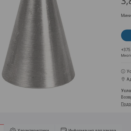
3,
Мини
+375
Мног
Ус
Ад
воз
Подр
Характеристики
Информация для заказа