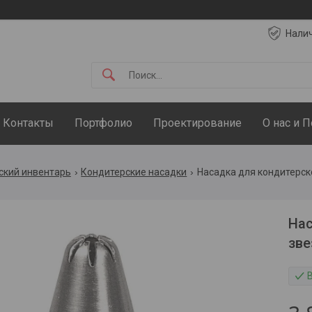
Нали
Контакты
Портфолио
Проектирование
О нас и 
ский инвентарь
Кондитерские насадки
Насадка для кондитерског
Нас
зве
В