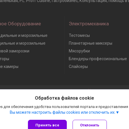
енькая, P.L. Proff Cuisine, Гастробизнес, Консультация, помощь в
ное Оборудование
Электромеханика
дильные и морозильные
Тестомесы
дильные и морозильные
Планетарные миксеры
вой заморозки
Мясорубки
торы
Блендеры профессиональные
е камеры
Слайсеры
Сайт создан на платформе Deal.by
Политика обработки файлов cookies
Обработка файлов cookie
Гастробизнес |
Пожаловаться на контент
Select Language
▼
s для обеспечения удобства пользователей портала и предоставления
Вы можете настроить файлы cookies или отключить их.
Принять все
Отклонить