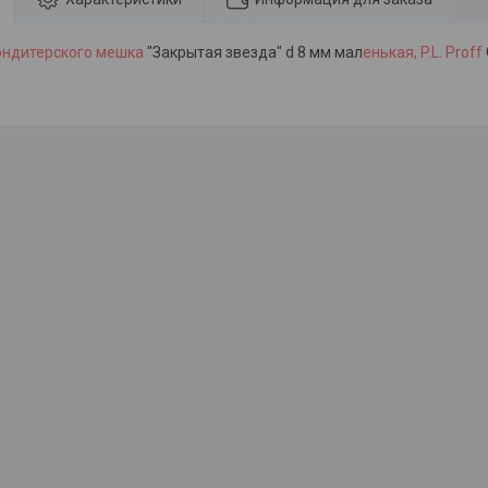
ондитерского мешка
"Закрытая звезда" d 8 мм мал
енькая, P.L. Proff