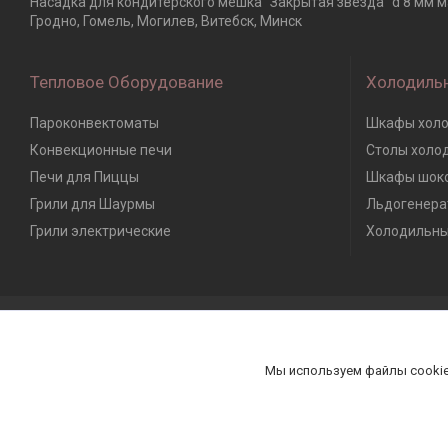
Насадка для кондитерского мешка "Закрытая звезда" d 8 мм мал
Гродно, Гомель, Могилев, Витебск, Минск
Тепловое Оборудование
Холодиль
Пароконвектоматы
Шкафы холо
Конвекционные печи
Столы холо
Печи для Пиццы
Шкафы шоко
Грили для Шаурмы
Льдогенера
Грили электрические
Холодильны
Мы используем файлы cookie