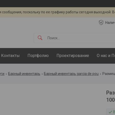
 сообщения, поскольку по ее графику работы сегодня выходной. 
Нали
Контакты
Портфолио
Проектирование
О нас и 
уги
Барный инвентарь
Барный инвентарь garcia de pou
Раз
100
В