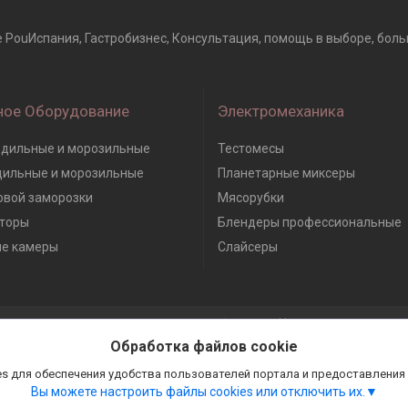
e PouИспания, Гастробизнес, Консультация, помощь в выборе, больш
ное Оборудование
Электромеханика
дильные и морозильные
Тестомесы
дильные и морозильные
Планетарные миксеры
вой заморозки
Мясорубки
торы
Блендеры профессиональные
е камеры
Слайсеры
Сайт создан на платформе Deal.by
Политика обработки файлов cookies
Обработка файлов cookie
Гастробизнес |
Пожаловаться на контент
Select Language
▼
s для обеспечения удобства пользователей портала и предоставления
Вы можете настроить файлы cookies или отключить их.