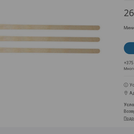
26
Мини
+375
Мног
Ус
Ад
воз
Подр