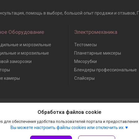
Консультация, помощь в выборе, большой опыт продажи и отзывов, Га
ное Оборудование
Электромеханика
дильные и морозильные
Тестомесы
дильные и морозильные
Планетарные миксеры
вой заморозки
Мясорубки
торы
Блендеры профессиональные
е камеры
Слайсеры
Сайт создан на платформе Deal.by
Политика обработки файлов cookies
Обработка файлов cookie
Гастробизнес |
Пожаловаться на контент
Select Language
▼
s для обеспечения удобства пользователей портала и предоставления
Вы можете настроить файлы cookies или отключить их.