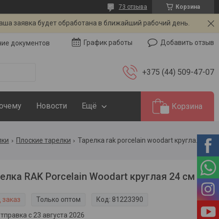
73 отзыва
Корзина
Ваша заявка будет обработана в ближайший рабочий день.
Добавить отзыв
График работы
чие документов
+375 (44) 509-47-07
Почему
Новости
Ещё
Корзина
лки
Плоские тарелки
Тарелка rak porcelain woodart круглая 24 см
елка RAK Porcelain Woodart круглая 24 см
 заказ
Только оптом
Код:
81223390
тправка с 23 августа 2026