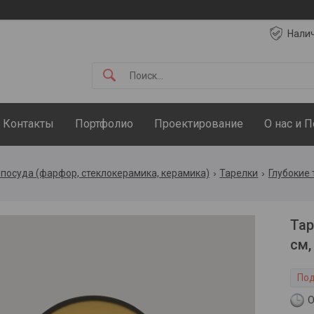
Нали
Контакты
Портфолио
Проектирование
О нас и 
посуда (фарфор, стеклокерамика, керамика)
Тарелки
Глубокие 
Тар
см,
Под
О