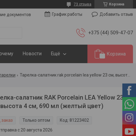
73 отзыва
Корзина
Добавить отзыв
График работы
чие документов
+375 (44) 509-47-07
Почему
Новости
Ещё
Корзина
тарелки
Тарелка-салатник rak porcelain lea yellow 23 см, высота 4 см, 690 мл (желтый цвет)
елка-салатник RAK Porcelain LEA Yellow 23
 высота 4 см, 690 мл (желтый цвет)
 заказ
Только оптом
Код:
81223402
тправка с 20 августа 2026