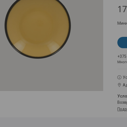
17
Мини
+375
Мног
Ус
Ад
воз
Подр