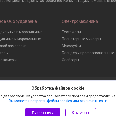
, 690 мл (желтый цвет), Гастробизнес, Консультация, помощь в выб
ное Оборудование
Электромеханика
дильные и морозильные
Тестомесы
дильные и морозильные
Планетарные миксеры
вой заморозки
Мясорубки
торы
Блендеры профессиональные
е камеры
Слайсеры
Сайт создан на платформе Deal.by
Политика обработки файлов cookies
Обработка файлов cookie
Гастробизнес |
Пожаловаться на контент
Select Language
▼
s для обеспечения удобства пользователей портала и предоставления
Вы можете настроить файлы cookies или отключить их.
Принять все
Отклонить