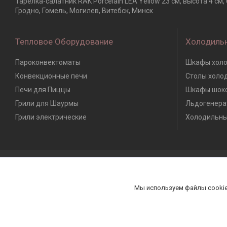
Тарелка-салатник RAK Porcelain LEA Yellow 23 см, высота 4 см
Гродно, Гомель, Могилев, Витебск, Минск
Тепловое Оборудование
Холодиль
Пароконвектоматы
Шкафы холо
Конвекционные печи
Столы холо
Печи для Пиццы
Шкафы шоко
Грили для Шаурмы
Льдогенера
Грили электрические
Холодильны
Мы используем файлы cookie