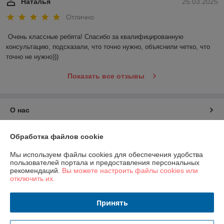
Наталья
25.03.2025
Отлично
Очень классные ребята! Спасибо за квалифицированную 
консультацию, подсказали, что точно нужно, объяснили четко, что 
точно не нужно)))
Показать все отзывы
О нас
Контакты
Обработка файлов cookie
Мы используем файлы cookies для обеспечения удобства
Доставка и оплата
пользователей портала и предоставления персональных
рекомендаций.
Вы можете настроить файлы cookies или
отключить их.
График работы
Принять
Полная версия сайта