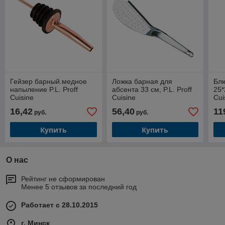
Гейзер барный.медное
Ложка барная для
Бл
напыление P.L. Proff
абсента 33 см, P.L. Proff
25*
Cuisine
Cuisine
Cui
16,42
56,40
11
руб.
руб.
Купить
Купить
О нас
Рейтинг не сформирован
Менее 5 отзывов за последний год
Работает с 28.10.2015
г. Минск