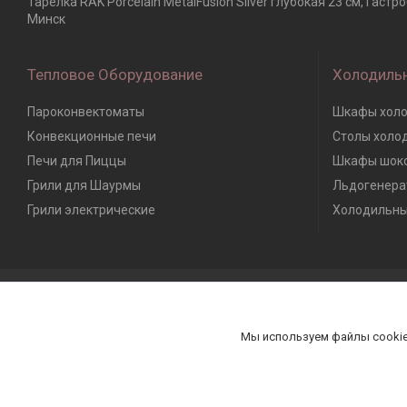
Тарелка RAK Porcelain MetalFusion Silver глубокая 23 см, Гас
Минск
Тепловое Оборудование
Холодиль
Пароконвектоматы
Шкафы холо
Конвекционные печи
Столы холо
Печи для Пиццы
Шкафы шоко
Грили для Шаурмы
Льдогенера
Грили электрические
Холодильны
Мы используем файлы cookie