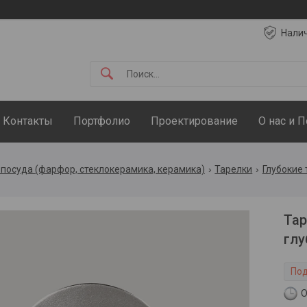
Нали
Контакты
Портфолио
Проектирование
О нас и 
посуда (фарфор, стеклокерамика, керамика)
Тарелки
Глубокие 
Тар
глу
Под
О