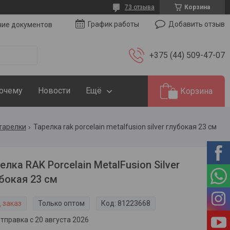
73 отзыва
Корзина
Добавить отзыв
График работы
чие документов
+375 (44) 509-47-07
Почему
Новости
Ещё
Корзина
тарелки
Тарелка rak porcelain metalfusion silver глубокая 23 см
елка RAK Porcelain MetalFusion Silver
бокая 23 см
 заказ
Только оптом
Код:
81223668
тправка с 20 августа 2026