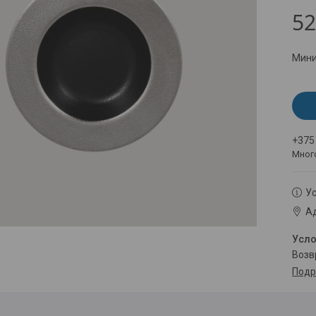
52
Мини
+375
Мног
Ус
Ад
воз
Подр