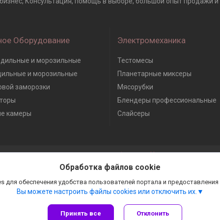
тробизнес, Консультация, помощь в выборе, большой опыт продажи и 
ное Оборудование
Электромеханика
дильные и морозильные
Тестомесы
дильные и морозильные
Планетарные миксеры
вой заморозки
Мясорубки
торы
Блендеры профессиональные
е камеры
Слайсеры
Сайт создан на платформе Deal.by
Политика обработки файлов cookies
Обработка файлов cookie
Гастробизнес |
Пожаловаться на контент
Select Language
▼
s для обеспечения удобства пользователей портала и предоставления
Вы можете настроить файлы cookies или отключить их.
Принять все
Отклонить