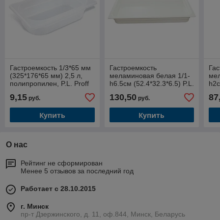
Гастроемкость 1/3*65 мм
Гастроемкость
Гас
(325*176*65 мм) 2,5 л,
меламиновая белая 1/1-
мел
полипропилен, P.L. Proff
h6.5см (52.4*32.3*6.5) P.L.
h2с
Cuisine
9,15
130,50
87
руб.
руб.
Купить
Купить
О нас
Рейтинг не сформирован
Менее 5 отзывов за последний год
Работает с 28.10.2015
г. Минск
пр-т Дзержинского, д. 11, оф.844, Минск, Беларусь