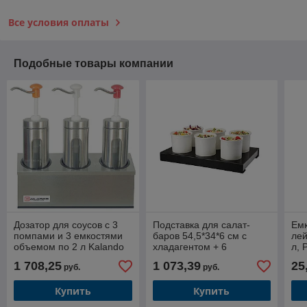
Все условия оплаты
Подобные товары компании
Дозатор для соусов с 3
Подставка для салат-
Емк
помпами и 3 емкостями
баров 54,5*34*6 см с
лей
объемом по 2 л Kalando
хладагентом + 6
л, 
KD006 3 set
салатников по 1,2 л, P.L.
1 708,25
1 073,39
25
руб.
руб.
Proff Cuisine
Купить
Купить