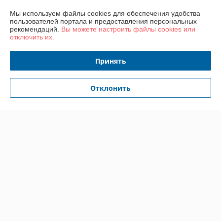
Мы используем файлы cookies для обеспечения удобства
Доставка и оплата
пользователей портала и предоставления персональных
рекомендаций.
Вы можете настроить файлы cookies или
отключить их.
График работы
Принять
Полная версия сайта
Политика обработки cookies
Отклонить
Сайт создан на платформе Deal.by
Информация для покупателя
Юридическое лицо:
ООО «ГастробизнесГрупп»
220089, Республика Беларусь, город Минск, проспект Дзержинского,
дом 11, помещение 844, офис 1
Регистрационный номер ЕГР: 193067148