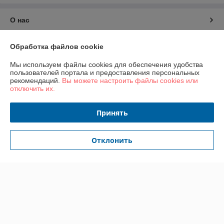
О нас
Контакты
Обработка файлов cookie
Мы используем файлы cookies для обеспечения удобства
Доставка и оплата
пользователей портала и предоставления персональных
рекомендаций.
Вы можете настроить файлы cookies или
отключить их.
График работы
Принять
Полная версия сайта
Политика обработки cookies
Отклонить
Сайт создан на платформе Deal.by