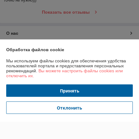
точно не нужно)))
Показать все отзывы
О нас
Контакты
Обработка файлов cookie
Мы используем файлы cookies для обеспечения удобства
Доставка и оплата
пользователей портала и предоставления персональных
рекомендаций.
Вы можете настроить файлы cookies или
отключить их.
График работы
Принять
Полная версия сайта
Политика обработки cookies
Отклонить
Сайт создан на платформе Deal.by