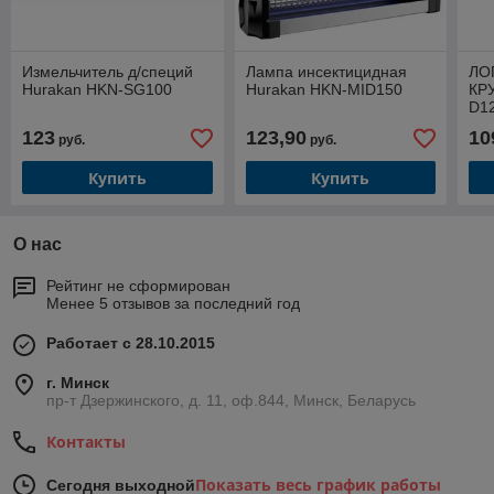
Измельчитель д/специй
Лампа инсектицидная
ЛО
Hurakan HKN-SG100
Hurakan HKN-MID150
КР
D1
123
123,90
10
руб.
руб.
Купить
Купить
О нас
Рейтинг не сформирован
Менее 5 отзывов за последний год
Работает с 28.10.2015
г. Минск
пр-т Дзержинского, д. 11, оф.844, Минск, Беларусь
Контакты
Показать весь график работы
Сегодня выходной