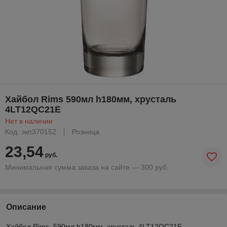
Хайбол Rims 590мл h180мм, хрусталь
4LT12QC21E
Нет в наличии
Код: экп370152
Розница
23,54
руб.
Минимальная сумма заказа на сайте — 300 руб.
Описание
Хайбол Rims 590мл h180мм, хрусталь 4LT12QC21E