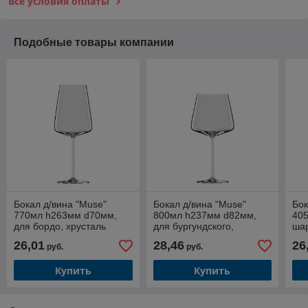
Все условия оплаты
Подобные товары компании
Бокал д/вина "Muse"
Бокал д/вина "Muse"
Бок
770мл h263мм d70мм,
800мл h237мм d82мм,
40
для бордо, хрусталь
для бургундского,
шар
1LS21BD27E
хрусталь 1LS21BG28E
1L
26,01
28,46
26
руб.
руб.
Купить
Купить