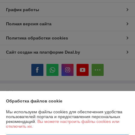
График работы
Полная версия сайта
Политика обработки cookies
Сайт создан на платформе Deal.by
Информация для покупателя
Обработка файлов cookie
Юридическое лицо:
ООО «ГастробизнесГрупп»
220089, Республика Беларусь, город Минск, проспект Дзержинского,
дом 11, помещение 844, офис 1
Мы используем файлы cookies для обеспечения удобства
пользователей портала и предоставления персональных
Регистрационный номер ЕГР: 193067148
рекомендаций.
Вы можете настроить файлы cookies или
отключить их.
УНП: 193067148