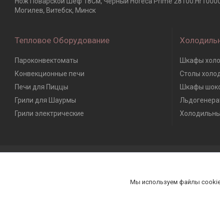
Нож Поварской Шеф 18См, Черный Horeca Prime 28100.Hr10000.
Могилев, Витебск, Минск
Тепловое Оборудование
Холодиль
Пароконвектоматы
Шкафы холо
Конвекционные печи
Столы холо
Печи для Пиццы
Шкафы шоко
Грили для Шаурмы
Льдогенера
Грили электрические
Холодильны
Мы используем файлы cookie