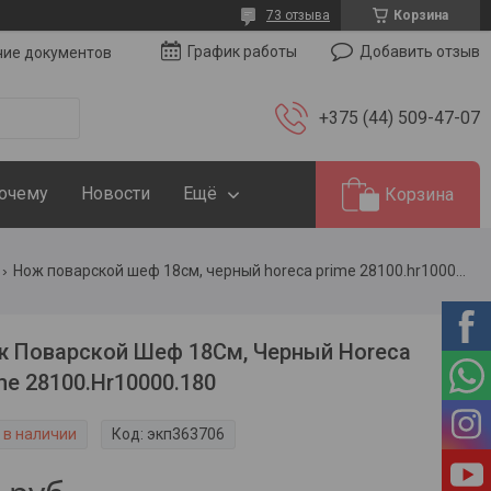
73 отзыва
Корзина
Добавить отзыв
График работы
чие документов
+375 (44) 509-47-07
Почему
Новости
Ещё
Корзина
Нож поварской шеф 18см, черный horeca prime 28100.hr10000.180
 Поварской Шеф 18См, Черный Horeca
me 28100.Hr10000.180
 в наличии
Код:
экп363706