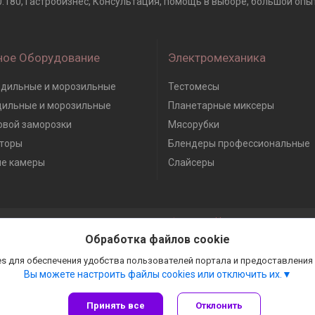
180, Гастробизнес, Консультация, помощь в выборе, большой опыт 
ное Оборудование
Электромеханика
дильные и морозильные
Тестомесы
дильные и морозильные
Планетарные миксеры
вой заморозки
Мясорубки
торы
Блендеры профессиональные
е камеры
Слайсеры
Сайт создан на платформе Deal.by
Политика обработки файлов cookies
Обработка файлов cookie
Гастробизнес |
Пожаловаться на контент
Select Language
▼
s для обеспечения удобства пользователей портала и предоставления
Вы можете настроить файлы cookies или отключить их.
Принять все
Отклонить