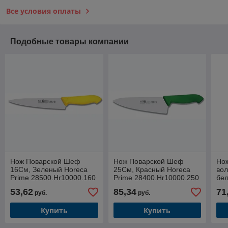
Все условия оплаты
Подобные товары компании
Нож Поварской Шеф
Нож Поварской Шеф
Нож
16См, Зеленый Horeca
25См, Красный Horeca
вол
Prime 28500.Hr10000.160
Prime 28400.Hr10000.250
бе
28
53,62
85,34
71
руб.
руб.
Купить
Купить