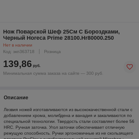
Нож Поварской Шеф 25См С Бороздками,
Черный Horeca Prime 28100.Hr80000.250
Нет в наличии
Код: экп363718
Розница
139,86
руб.
Минимальная сумма заказа на сайте — 300 руб.
Описание
Лезвия ножей изготавливаются из высококачественной стали с
добавлением хрома, молибдена и ванадия и закаливаются по
специальной технологии. Твердость стали составляет более 56
HRC. Ручная заточка. Угол заточки обеспечивает отличную
режущую способность. Ручки эргономичные из не скользящего
пластика ProFlex с антибактериальной защитой Microban.;