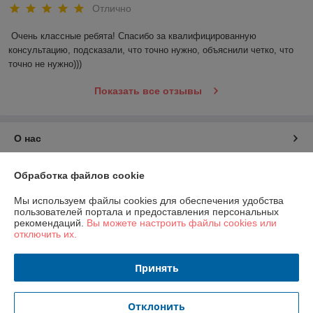
Отлично
Очень классные ребята! Спасибо за квалифицированную 
консультацию, подсказали, что точно нужно, объяснили четко, что 
точно не нужно)))
Показать все отзывы
О нас
Контакты
Обработка файлов cookie
Мы используем файлы cookies для обеспечения удобства
Доставка и оплата
пользователей портала и предоставления персональных
рекомендаций.
Вы можете настроить файлы cookies или
отключить их.
График работы
Принять
Полная версия сайта
Политика обработки cookies
Отклонить