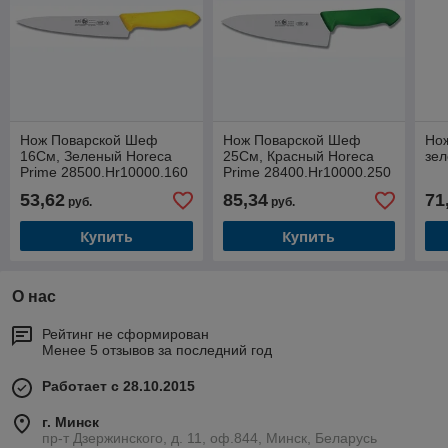
Нож Поварской Шеф
Нож Поварской Шеф
Нож
16См, Зеленый Horeca
25См, Красный Horeca
зе
Prime 28500.Hr10000.160
Prime 28400.Hr10000.250
53,62
85,34
71
руб.
руб.
Купить
Купить
О нас
Рейтинг не сформирован
Менее 5 отзывов за последний год
Работает с 28.10.2015
г. Минск
пр-т Дзержинского, д. 11, оф.844, Минск, Беларусь