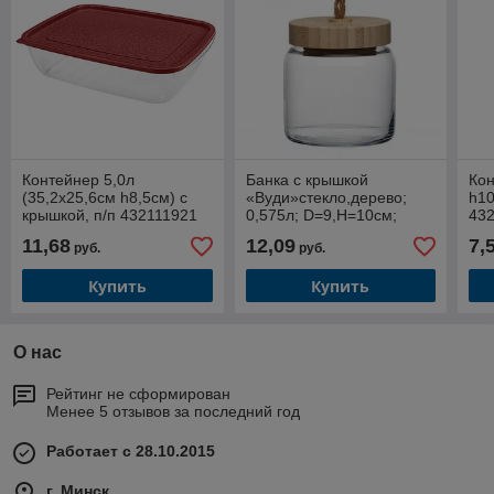
Контейнер 5,0л
Банка с крышкой
Кон
(35,2х25,6см h8,5см) с
«Вуди»стекло,дерево;
h10
крышкой, п/п 432111921
0,575л; D=9,H=10см;
43
11,68
12,09
7,
руб.
руб.
Купить
Купить
О нас
Рейтинг не сформирован
Менее 5 отзывов за последний год
Работает с 28.10.2015
г. Минск