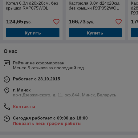
Котел 6,3л d20х20см, без
Кастрюля 9,0л d24х20см,
Кас
крышки RXP075WOL
без крышки RXP052WOL
d28
RX
124,65
166,73
17
руб.
руб.
Купить
Купить
О нас
Рейтинг не сформирован
Менее 5 отзывов за последний год
Работает с 28.10.2015
г. Минск
пр-т Дзержинского, д. 11, оф.844, Минск, Беларусь
Контакты
Сегодня работает с 09:00 до 18:00
Показать весь график работы