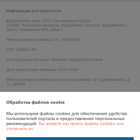
Информация для покупателя
Юридическое лицо:
ООО «ГастробизнесГрупп»
220089, Республика Беларусь, город Минск, проспект Дзержинского,
дом 11, помещение 844, офис 1
Регистрационный номер ЕГР: 193067148
УНП: 193067148
Регистрационный орган: Минский городской исполком
Дата регистрации компании: 19.04.2018
Местонахождение книги жалоб и предложений: пр-т Дзержинского, д.
11, оф.844
Обработка файлов cookie
Мы используем файлы cookies для обеспечения удобства
пользователей портала и предоставления персональных
рекомендаций.
Вы можете настроить файлы cookies или
отключить их.