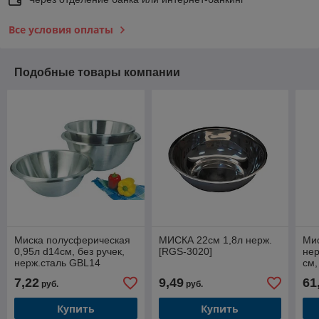
Все условия оплаты
Подобные товары компании
Миска полусферическая
МИСКА 22см 1,8л нерж.
Мис
0,95л d14см, без ручек,
[RGS-3020]
не
нерж.сталь GBL14
см,
7,22
9,49
61
руб.
руб.
Купить
Купить