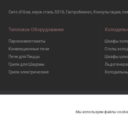
Сито d16см, нерж.сталь SS16, Гастробизнес, Консультация, по
Тепловое Оборудование
Холодиль
Пароконвектоматы
Шкафы холо
Конвекционные печи
Столы холо
Печи для Пиццы
Шкафы шоко
Грили для Шаурмы
Льдогенера
Грили электрические
Холодильны
Мы используем файлы cookie