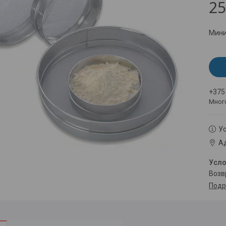
25
Мини
+375
Мног
Ус
Ад
воз
Подр