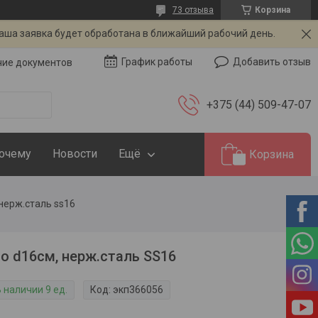
73 отзыва
Корзина
Ваша заявка будет обработана в ближайший рабочий день.
Добавить отзыв
График работы
чие документов
+375 (44) 509-47-07
Почему
Новости
Ещё
Корзина
нерж.сталь ss16
о d16см, нерж.сталь SS16
 наличии 9 ед.
Код:
экп366056