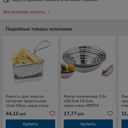
Все условия оплаты
Подобные товары компании
Емкость для закусок
Миска коническая 3,5л
Емк
сетчатая треугольная
d28,5см h9,5см,
про
11см h8см, нерж.сталь
нерж.сталь MBP04
отв
BSK215NM
h9с
44,12
17,77
11
руб.
руб.
Купить
Купить