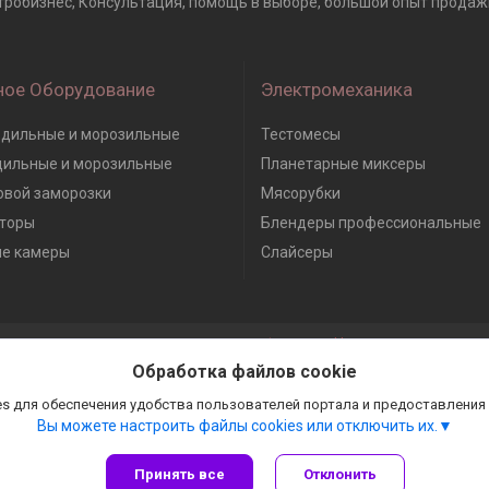
астробизнес, Консультация, помощь в выборе, большой опыт продажи 
ное Оборудование
Электромеханика
дильные и морозильные
Тестомесы
дильные и морозильные
Планетарные миксеры
вой заморозки
Мясорубки
торы
Блендеры профессиональные
е камеры
Слайсеры
Сайт создан на платформе Deal.by
Политика обработки файлов cookies
Обработка файлов cookie
Гастробизнес |
Пожаловаться на контент
Select Language
▼
s для обеспечения удобства пользователей портала и предоставления
Вы можете настроить файлы cookies или отключить их.
Принять все
Отклонить