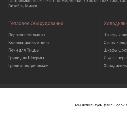
Гастроемкость п/п 1/6 h 100мм, черная 30.50.00.1628.1000, Г
Витебск, Минск
Тепловое Оборудование
Холодиль
Пароконвектоматы
Шкафы холо
Конвекционные печи
Столы холо
Печи для Пиццы
Шкафы шоко
Грили для Шаурмы
Льдогенера
Грили электрические
Холодильны
Мы используем файлы cookie