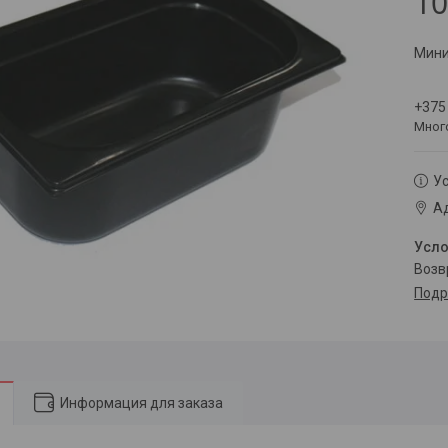
10
Мини
+375
Мног
Ус
Ад
воз
Подр
Информация для заказа