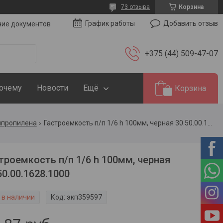
73 отзыва
Корзина
Добавить отзыв
График работы
чие документов
+375 (44) 509-47-07
Почему
Новости
Ещё
Корзина
ипропилена
Гастроемкость п/п 1/6 h 100мм, черная 30.50.00.1628.1000
троемкость п/п 1/6 h 100мм, черная
50.00.1628.1000
 в наличии
Код:
экп359597