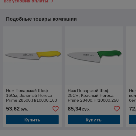
Все условия оплаты
Подобные товары компании
Нож Поварской Шеф
Нож Поварской Шеф
Нож
16См, Зеленый Horeca
25См, Красный Horeca
вол
Prime 28500.Hr10000.160
Prime 28400.Hr10000.250
бе
28
53,62
85,34
72
руб.
руб.
Купить
Купить