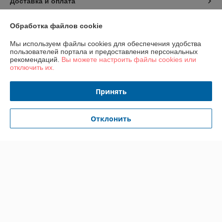
Доставка и оплата
График работы
Обработка файлов cookie
Мы используем файлы cookies для обеспечения удобства
Полная версия сайта
пользователей портала и предоставления персональных
рекомендаций.
Вы можете настроить файлы cookies или
отключить их.
Политика обработки cookies
Принять
Сайт создан на платформе Deal.by
Отклонить
Информация для покупателя
Юридическое лицо:
ООО «ГастробизнесГрупп»
220089, Республика Беларусь, город Минск, проспект Дзержинского,
дом 11, помещение 844, офис 1
Регистрационный номер ЕГР: 193067148
УНП: 193067148