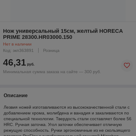
Нож универсальный 15см, желтый HORECA
PRIME 28300.HR03000.150
Нет в наличии
Код: экп363891
Розница
46,31
руб.
Минимальная сумма заказа на сайте — 300 руб.
Описание
Лезвия ножей изготавливаются из высококачественной стали с
добавлением хрома, молибдена и ванадия и закаливаются по
специальной технологии. Твердость стали составляет более 56
HRC. Ручная заточка. Угол заточки обеспечивает отличную
режущую способность. Ручки эргономичные из не скользящего
пластика ProFlex с антибактериальной защитой Microban.