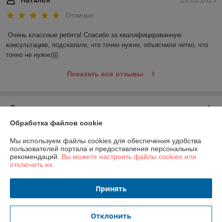
Отлично
Очень классные ребята! Спасибо за квалифицированную 
консультацию, подсказали, что точно нужно, объяснили четко, что 
точно не нужно)))
Показать все отзывы
О нас
Обработка файлов cookie
Контакты
Мы используем файлы cookies для обеспечения удобства
пользователей портала и предоставления персональных
Доставка и оплата
рекомендаций.
Вы можете настроить файлы cookies или
отключить их.
График работы
Принять
Полная версия сайта
Отклонить