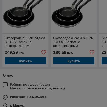
Сковорода d 32см h4,5см
Сковорода d 24см h3,5см
Ско
"CHOC", алюм. с
"CHOC", алюм. с
"CH
антипригарным
антипригарным
ан
покрытием 8180.32
покрытием 8180.24
пок
249,39
180,58
23
руб.
руб.
Купить
Купить
О нас
Рейтинг не сформирован
Менее 5 отзывов за последний год
Работает с 28.10.2015
г. Минск