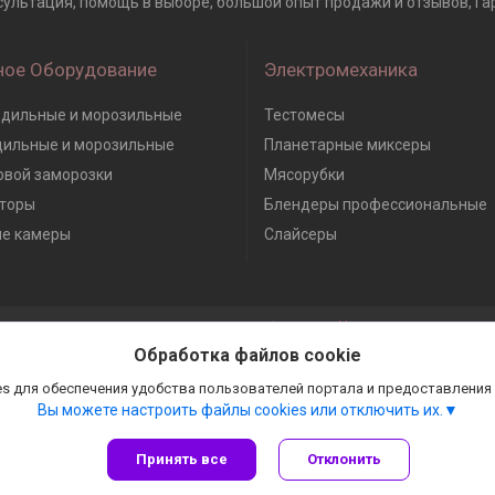
нсультация, помощь в выборе, большой опыт продажи и отзывов, Гар
ное Оборудование
Электромеханика
дильные и морозильные
Тестомесы
дильные и морозильные
Планетарные миксеры
вой заморозки
Мясорубки
торы
Блендеры профессиональные
е камеры
Слайсеры
Сайт создан на платформе Deal.by
Политика обработки файлов cookies
Обработка файлов cookie
Гастробизнес |
Пожаловаться на контент
Select Language
▼
s для обеспечения удобства пользователей портала и предоставления
Вы можете настроить файлы cookies или отключить их.
Принять все
Отклонить