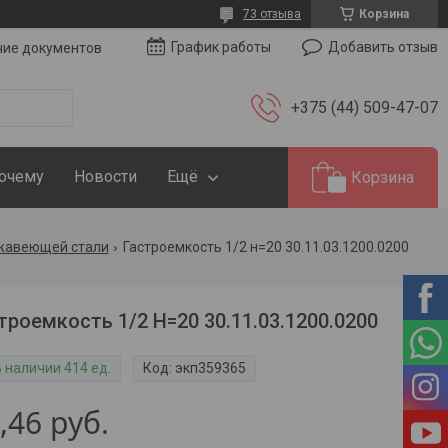
73 отзыва
Корзина
Добавить отзыв
График работы
чие документов
+375 (44) 509-47-07
Почему
Новости
Ещё
Корзина
ржавеющей стали
Гастроемкость 1/2 н=20 30.11.03.1200.0200
троемкость 1/2 Н=20 30.11.03.1200.0200
В наличии 414 ед.
Код:
экп359365
,46
руб.