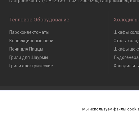
Гастроемкость 1/2 Н=20 30.11.03.1200.0200, Гастробизнес, Ко
Тепловое Оборудование
Холодиль
Пароконвектоматы
Шкафы холо
Конвекционные печи
Столы холо
Печи для Пиццы
Шкафы шоко
Грили для Шаурмы
Льдогенера
Грили электрические
Холодильны
Мы используем файлы cookie