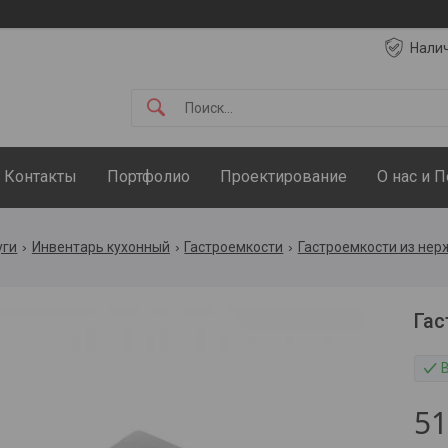
Нали
Контакты
Портфолио
Проектирование
О нас и 
уги
Инвентарь кухонный
Гастроемкости
Гастроемкости из не
Гас
51