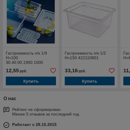
Гастроемкость п/к 1/9
Гастроемкость п/к 1/2
Гас
Н=100
Н=150 422110801
Н=6
30.40.00.1900.1000
12,55
33,16
11
руб.
руб.
Купить
Купить
О нас
Рейтинг не сформирован
Менее 5 отзывов за последний год
Работает с 28.10.2015