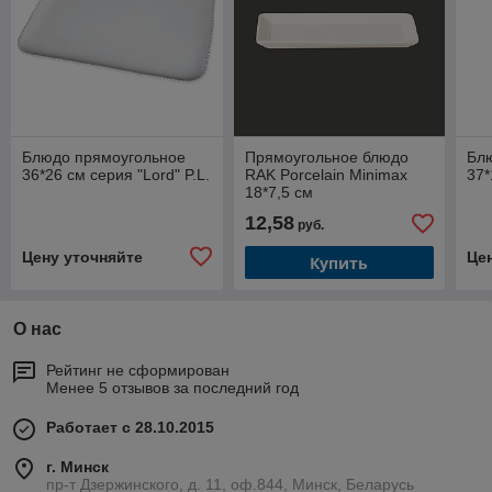
Блюдо прямоугольное
Прямоугольное блюдо
Бл
36*26 см серия "Lord" P.L.
RAK Porcelain Minimax
37*
18*7,5 см
12,58
руб.
Цену уточняйте
Це
Купить
О нас
Рейтинг не сформирован
Менее 5 отзывов за последний год
Работает с 28.10.2015
г. Минск
пр-т Дзержинского, д. 11, оф.844, Минск, Беларусь