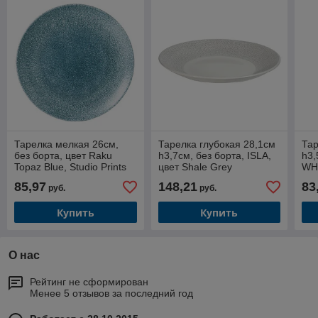
Тарелка мелкая 26см,
Тарелка глубокая 28,1см
Тар
без борта, цвет Raku
h3,7см, без борта, ISLA,
h3,
Topaz Blue, Studio Prints
цвет Shale Grey
WH
RKTBEV101
SHISID271
85,97
148,21
83
руб.
руб.
Купить
Купить
О нас
Рейтинг не сформирован
Менее 5 отзывов за последний год