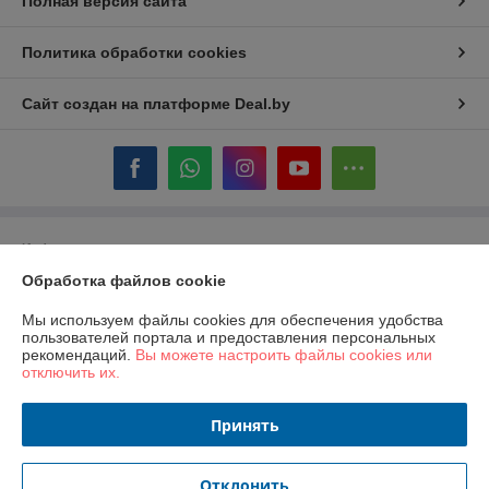
Полная версия сайта
Политика обработки cookies
Сайт создан на платформе Deal.by
Информация для покупателя
Обработка файлов cookie
Юридическое лицо:
ООО «ГастробизнесГрупп»
220089, Республика Беларусь, город Минск, проспект Дзержинского,
дом 11, помещение 844, офис 1
Мы используем файлы cookies для обеспечения удобства
пользователей портала и предоставления персональных
Регистрационный номер ЕГР: 193067148
рекомендаций.
Вы можете настроить файлы cookies или
отключить их.
УНП: 193067148
Регистрационный орган: Минский городской исполком
Принять
Дата регистрации компании: 19.04.2018
Отклонить